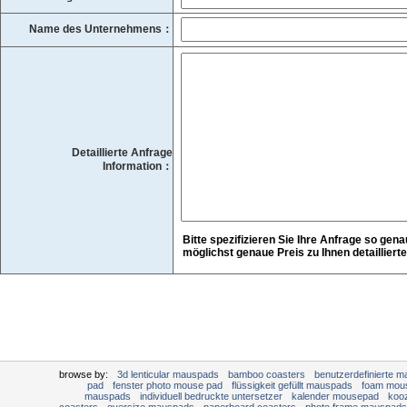
Name des Unternehmens：
Detaillierte Anfrage
Information：
Bitte spezifizieren Sie Ihre Anfrage so gena
möglichst genaue Preis zu Ihnen detaillierte
browse by:
3d lenticular mauspads
bamboo coasters
benutzerdefinierte 
pad
fenster photo mouse pad
flüssigkeit gefüllt mauspads
foam mou
mauspads
individuell bedruckte untersetzer
kalender mousepad
kooz