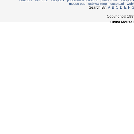
coasters
oversize mauspads
paperboard coasters
photo frame mauspads
mouse pad
usb warming mouse pad
webk
Search By:
A
B
C
D
E
F
Copyright © 19
China Mouse 