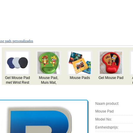
se pads personalizados
Gel Mouse Pad
Mouse Pad,
Mouse Pads
Gel Mouse Pad
met Wrist Rest
Muis Mat,
Relatiegeschenken,
cadeaus
Premies
Naam product:
Mouse Pad
Model No:
Eenheidsprijs: