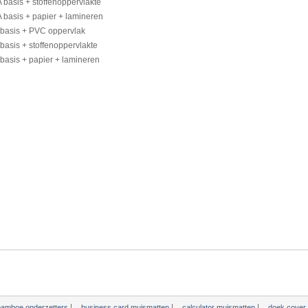
A
basis +
stoffenoppervlakte
A
basis +
papier
+
lamineren
basis +
PVC
oppervlak
basis +
stoffenoppervlakte
basis +
papier
+
lamineren
|
|
|
bamboe onderzetters
business card muismatten
calculator muismatten
doek cover