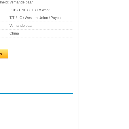
lheid:
Verhandelbaar
FOB / CNF / CIF / Ex-work
T/T. / LC / Western Union / Paypal
Verhandelbaar
China