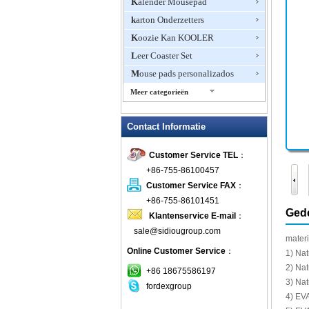
Kalender Mousepad
karton Onderzetters
Koozie Kan KOOLER
Leer Coaster Set
Mouse pads personalizados
Meer categorieën
Mousepad Onderzetters
Contact Informatie
Multifunctionele muismat
Neopreen Onderzetters
Customer Service TEL
：
Op maat gemaakte Onderzetters
+86-755-86100457
Opmerking Papier Muismatten
Customer Service FAX
：
Oversize Muismatten
+86-755-86101451
Gede
Klantenservice E-mail
：
Polssteun muismatten
sale@sidiougroup.com
Promotionele Muismatten
materi
Online Customer Service
：
promotionele Onderzetters
1
)
Nat
2
)
Nat
Rubber stootkussen van de Muis
+86 18675586197
3
)
Nat
fordexgroup
RVS Onderzetters
4
)
EV
Soft Top Muismatten