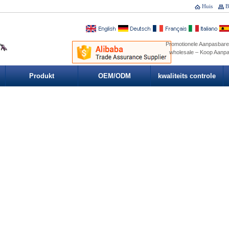
Huis
B
Promotionele Aanpasbare
wholesale – Koop Aanp
Produkt
OEM/ODM
kwaliteits controle