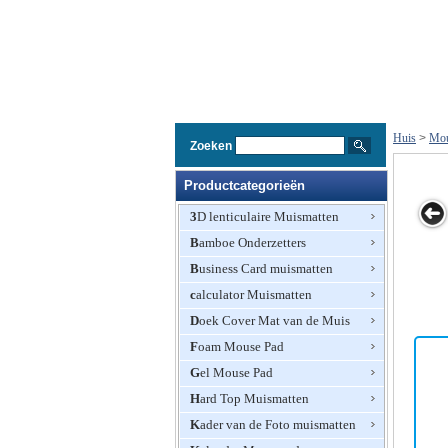
Huis
>
Mou
Zoeken
Productcategorieën
3D lenticulaire Muismatten
Bamboe Onderzetters
stom
Custom Pad
Crystal Gel
Ergonomische
Custom Pad
Business Card muismatten
at
Muis
Mouse Pad met
Gel Mouse Pad
Muis
Full-Color
calculator Muismatten
Gedrukt
Custom
Doek Cover Mat van de Muis
Printing
Foam Mouse Pad
Gel Mouse Pad
Hard Top Muismatten
Kader van de Foto muismatten