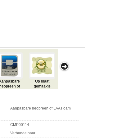
Aanpasbare
Op maat
Relatiegeschenk
Tabel Custom
Cust
neopreen of
gemaakte
Custom
Game Mat
M
EVA Foam
Mouse Pad
Personalized
Mouse Pad
Rubber
Mouse Pad
Aanpasbare neopreen of EVA Foam
CMP00114
Verhandelbaar