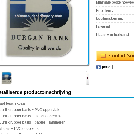
Minimale bestelhoevee
Prijs Term:
betalingstermijn:
Levertijd:
Plaats van herkomst:
parte
tailleerde productomschrijving
aal
beschikbaar
uurlijk rubber
basis +
PVC
oppervlak
uurlijk rubber
basis +
stoffenoppervlakte
uurlijk rubber
basis +
papier
+
lamineren
A
basis +
PVC
oppervlak