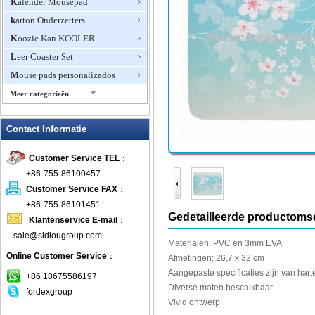
Kalender Mousepad
karton Onderzetters
Koozie Kan KOOLER
Leer Coaster Set
Mouse pads personalizados
Meer categorieën
Mousepad Onderzetters
Contact Informatie
Multifunctionele muismat
Neopreen Onderzetters
Customer Service TEL
：
Op maat gemaakte Onderzetters
+86-755-86100457
Opmerking Papier Muismatten
Customer Service FAX
：
Oversize Muismatten
+86-755-86101451
Gedetailleerde productomsc
Klantenservice E-mail
：
Polssteun muismatten
sale@sidiougroup.com
Promotionele Muismatten
Materialen
:
PVC en
3mm
EVA
Online Customer Service
：
promotionele Onderzetters
Afmetingen:
26,7 x
32
cm
Aangepaste specificaties
zijn van har
Rubber stootkussen van de Muis
+86 18675586197
Diverse maten beschikbaar
fordexgroup
RVS Onderzetters
Vivid
ontwerp
Soft Top Muismatten