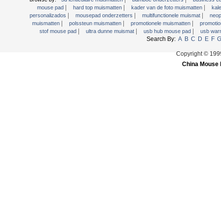
|
|
|
mouse pad
hard top muismatten
kader van de foto muismatten
kal
|
|
|
personalizados
mousepad onderzetters
multifunctionele muismat
neop
|
|
|
muismatten
polssteun muismatten
promotionele muismatten
promotio
|
|
|
stof mouse pad
ultra dunne muismat
usb hub mouse pad
usb war
Search By:
A
B
C
D
E
F
Copyright © 19
China Mouse 