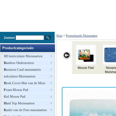
Huis
>
Promotionele Muismatten
Zoeken
Productcategorieën
3D lenticulaire Muismatten
Bamboe Onderzetters
 Mouse
Lenticulaire 3-
Foto Mouse
Mouse Pad
Neopre
Business Card muismatten
Pads
D effecten
Pad
Muismatt
calculator Muismatten
Mouse Pad
Doek Cover Mat van de Muis
Foam Mouse Pad
Gel Mouse Pad
Hard Top Muismatten
Kader van de Foto muismatten