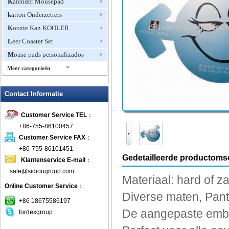
Kalender Mousepad
karton Onderzetters
Koozie Kan KOOLER
Leer Coaster Set
Mouse pads personalizados
Meer categorieën
Mousepad Onderzetters
Contact Informatie
Multifunctionele muismat
Neopreen Onderzetters
Customer Service TEL
：
Op maat gemaakte Onderzetters
+86-755-86100457
Opmerking Papier Muismatten
Customer Service FAX
：
Oversize Muismatten
+86-755-86101451
Gedetailleerde productomsc
Klantenservice E-mail
：
Polssteun muismatten
sale@sidiougroup.com
Promotionele Muismatten
Materiaal
:
hard of z
Online Customer Service
：
promotionele Onderzetters
Diverse maten
,
Pan
Rubber stootkussen van de Muis
+86 18675586197
De aangepaste
emb
fordexgroup
RVS Onderzetters
Soft Top Muismatten