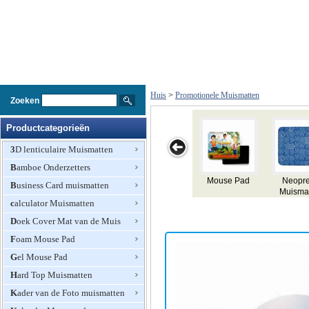
Huis
>
Promotionele Muismatten
Zoeken
Productcategorieën
3D lenticulaire Muismatten
Bamboe Onderzetters
e 3-
Foto Mouse
Mouse Pad
Neopreen
Mouse Pad
Business Card muismatten
en
Pad
Muismatten
ad
calculator Muismatten
Doek Cover Mat van de Muis
Foam Mouse Pad
Gel Mouse Pad
Hard Top Muismatten
Kader van de Foto muismatten