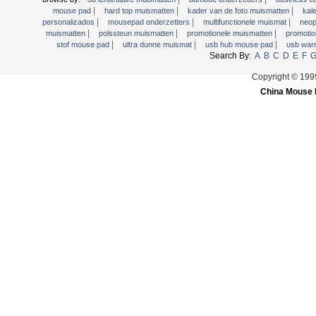
|
|
|
mouse pad
hard top muismatten
kader van de foto muismatten
kal
|
|
|
personalizados
mousepad onderzetters
multifunctionele muismat
neop
|
|
|
muismatten
polssteun muismatten
promotionele muismatten
promotio
|
|
|
stof mouse pad
ultra dunne muismat
usb hub mouse pad
usb war
Search By:
A
B
C
D
E
F
Copyright © 19
China Mouse 