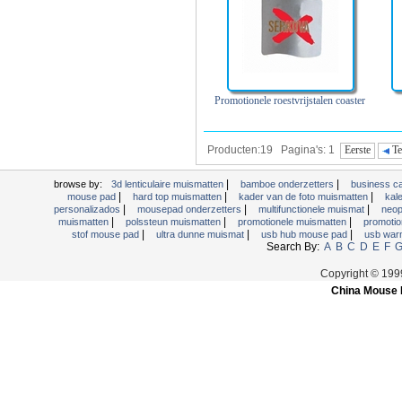
Promotionele roestvrijstalen coaster
Producten:19 Pagina's: 1
Eerste
Te
|
|
browse by:
3d lenticulaire muismatten
bamboe onderzetters
business c
|
|
|
mouse pad
hard top muismatten
kader van de foto muismatten
kal
|
|
|
personalizados
mousepad onderzetters
multifunctionele muismat
neop
|
|
|
muismatten
polssteun muismatten
promotionele muismatten
promotio
|
|
|
stof mouse pad
ultra dunne muismat
usb hub mouse pad
usb war
Search By:
A
B
C
D
E
F
Copyright © 19
China Mouse 