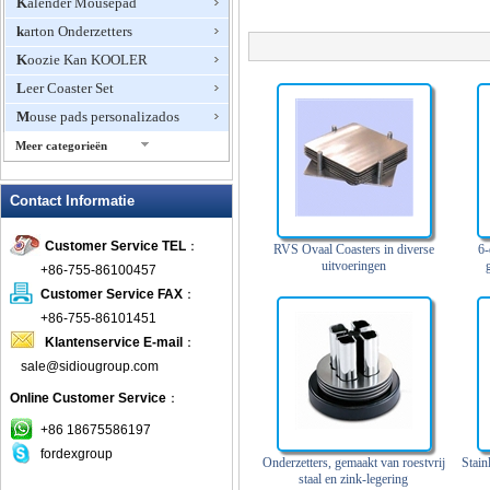
Kalender Mousepad
karton Onderzetters
Koozie Kan KOOLER
Leer Coaster Set
Mouse pads personalizados
Meer categorieën
Mousepad Onderzetters
Contact Informatie
Multifunctionele muismat
Neopreen Onderzetters
Customer Service TEL
：
RVS Ovaal Coasters in diverse
6-
Op maat gemaakte Onderzetters
uitvoeringen
+86-755-86100457
Opmerking Papier Muismatten
Customer Service FAX
：
Oversize Muismatten
+86-755-86101451
Klantenservice E-mail
：
Polssteun muismatten
sale@sidiougroup.com
Promotionele Muismatten
Online Customer Service
：
promotionele Onderzetters
Rubber stootkussen van de Muis
+86 18675586197
fordexgroup
RVS Onderzetters
Onderzetters, gemaakt van roestvrij
Stain
staal en zink-legering
Soft Top Muismatten