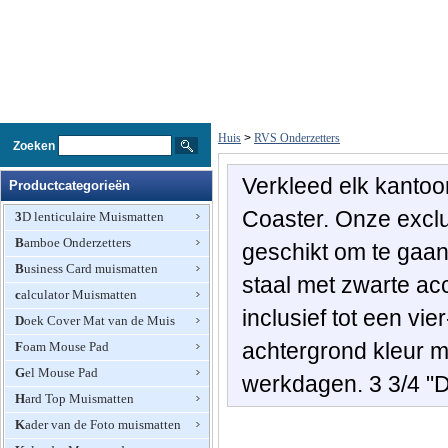
Huis
>
RVS Onderzetters
Zoeken
Verkleed
elk kantoo
Productcategorieën
Coaster
.
Onze excl
3D lenticulaire Muismatten
Bamboe Onderzetters
geschikt
om te gaa
Business Card muismatten
staal
met zwarte
ac
calculator Muismatten
inclusief
tot
een vier
Doek Cover Mat van de Muis
achtergrond
kleur m
Foam Mouse Pad
Gel Mouse Pad
werkdagen
.
3 3/4
"
Hard Top Muismatten
Kader van de Foto muismatten