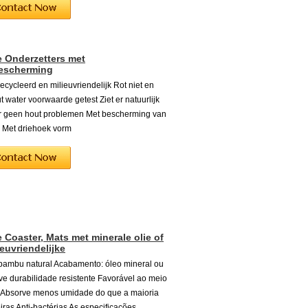
 Onderzetters met
bescherming
cycleerd en milieuvriendelijk Rot niet en
t water voorwaarde getest Ziet er natuurlijk
r geen hout problemen Met bescherming van
u Met driehoek vorm
Coaster, Mats met minerale olie of
ieuvriendelijke
 bambu natural Acabamento: óleo mineral ou
eve durabilidade resistente Favorável ao meio
 Absorve menos umidade do que a maioria
ras Anti-bactérias As especificações