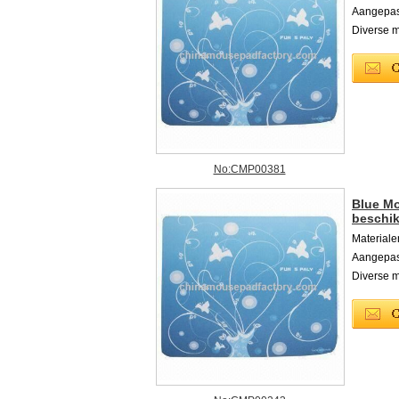
Aangepast
Diverse m
No:CMP00381
Blue Mo
beschi
Material
Aangepast
Diverse m