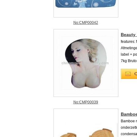
No:CMP00042
Beauty
features:
Afmetinge
label + po
7kg Bruto
No:CMP00039
Bamboe
Bamboe r
onderzett
condensa