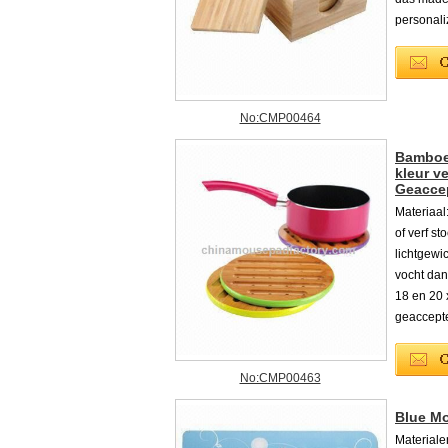
personali
No:CMP00464
Bamboe 
kleur ve
Geacce
Materiaal
of verf s
lichtgewi
vocht dan
18 en 20 
geaccept
No:CMP00463
Blue M
Material