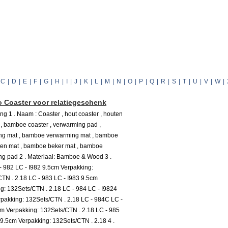
C
|
D
|
E
|
F
|
G
|
H
|
I
|
J
|
K
|
L
|
M
|
N
|
O
|
P
|
Q
|
R
|
S
|
T
|
U
|
V
|
W
|
Coaster voor relatiegeschenk
ing 1 . Naam : Coaster , hout coaster , houten
, bamboe coaster , verwarming pad ,
ng mat , bamboe verwarming mat , bamboe
ten mat , bamboe beker mat , bamboe
g pad 2 . Materiaal: Bamboe & Wood 3 .
- 982 LC - I982 9.5cm Verpakking:
TN . 2.18 LC - 983 LC - I983 9.5cm
g: 132Sets/CTN . 2.18 LC - 984 LC - I9824
pakking: 132Sets/CTN . 2.18 LC - 984C LC -
m Verpakking: 132Sets/CTN . 2.18 LC - 985
 9.5cm Verpakking: 132Sets/CTN . 2.18 4 .