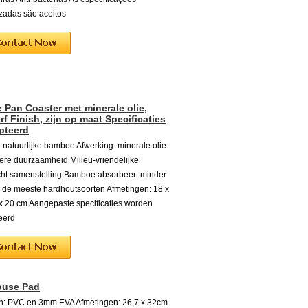
zadas são aceitos
Pan Coaster met minerale olie,
rf Finish, zijn op maat Specificaties
pteerd
: natuurlijke bamboe Afwerking: minerale olie
toere duurzaamheid Milieu-vriendelijke
cht samenstelling Bamboe absorbeert minder
 de meeste hardhoutsoorten Afmetingen: 18 x
x 20 cm Aangepaste specificaties worden
eerd
ouse Pad
en: PVC en 3mm EVA Afmetingen: 26,7 x 32cm