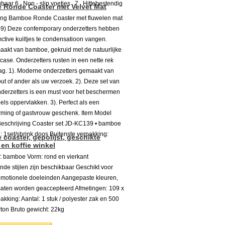
gbaar 6 . Non - slip voetjes . 7 . Hittebestendig
Ronde Coaster met Velvet Mat
ving Bamboe Ronde Coaster met fluwelen mat
9) Deze confemporary onderzetters hebben
mctive kuiltjes te condensatioon vangen.
akt van bamboe, gekruid met de natuurlijke
case. Onderzetters rusten in een nette rek
ag. 1). Moderne onderzetters gemaakt van
out of ander als uw verzoek. 2). Deze set van
derzetters is een must voor het beschermen
ls oppervlakken. 3). Perfect als een
ming of gastvrouw geschenk. Item Model
Beschrijving Coaster set JD-KC139 • bamboe
 1set/shrink doos Buitenste verpakking:
coaster, gepolijst, geschikte
en koffie winkel
: bamboe Vorm: rond en vierkant
ende stijlen zijn beschikbaar Geschikt voor
omotionele doeleinden Aangepaste kleuren,
aten worden geaccepteerd Afmetingen: 109 x
kking: Aantal: 1 stuk / polyester zak en 500
arton Bruto gewicht: 22kg