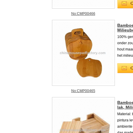
No:CMP00466
Bamboe
Milieu
100% gere
onder zou
hout maa
het milie
No:CMP00465
Bamboe 
lak, Mil
Material:
pintura l
ambiente
das madei