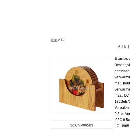
Huis
> B
A
|
B
|
Bamboo 
Beschrijv
achtbaan 
verwarmi
mat , hou
verwarmin
maat: LC 
132Sets/C
Verpakkin
9.5cm Ver
I98C 9.5c
No:CMP00503
LC - I985