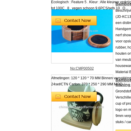
Ecologisch : Feature 5 . Kleur : Alle kleuren verkrij
Bamboe 
tot 100C . 8 . vegen schoon 9.6PCS/sets 10 . O...
Beschrij
(JD-KC13
een disti
Handgema
nerf show
voor opsl
rubber, h
houten on
van meube
housewar
No:CMP00502
Material 
Afmetingen: 120 * 120 * 70 MM Binnen verpakking:
Bamboe 
24set/CTN Carton: 370 * 250 * 290 MM MOQ...
woning 
Grondstof
Verschill
cup of pr
logo en m
9mm verpa
stuks / c