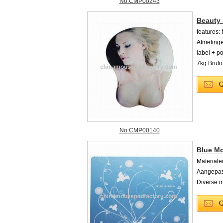
No:CMP00243
Beauty
features:
Afmetinge
label + po
7kg Bruto
No:CMP00140
Blue M
Material
Aangepast
Diverse m