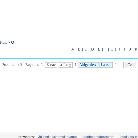
Huis
> Q
A
|
B
|
C
|
D
|
E
|
F
|
G
|
H
|
I
|
J
|
K
Producten:0 Pagina's: 1
Eerste
Terug
1
Volgende
Laatste
|
|
browse by:
3d lenticulaire muismatten
bamboe onderzetters
business c