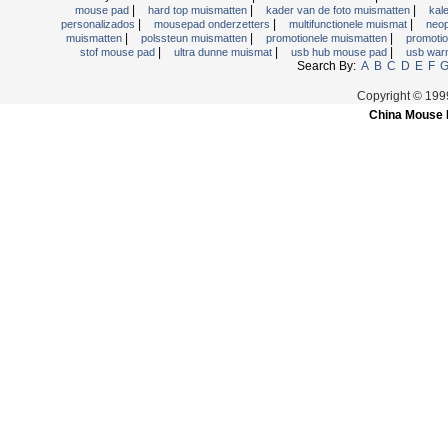
|
|
|
mouse pad
hard top muismatten
kader van de foto muismatten
kal
|
|
|
personalizados
mousepad onderzetters
multifunctionele muismat
neop
|
|
|
muismatten
polssteun muismatten
promotionele muismatten
promotio
|
|
|
stof mouse pad
ultra dunne muismat
usb hub mouse pad
usb war
Search By:
A
B
C
D
E
F
Copyright © 19
China Mouse 